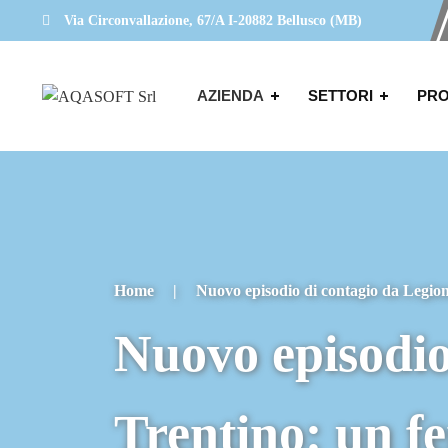
Via Circonvallazione, 67/A I-20882 Bellusco (MB)
AZIENDA
SETTORI
PRO
Home
|
Nuovo episodio di contagio da Legion
Nuovo episodio
Trentino: un f