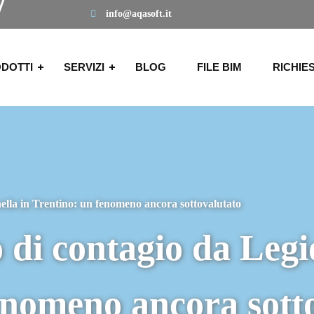
info@aqasoft.it
DOTTI
SERVIZI
BLOG
FILE BIM
RICHIE
ella in Trentino: un fenomeno ancora sottovalutato
 di contagio da Legi
enomeno ancora sott