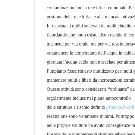
contaminazione nella rete idrica comunale. Perta
gestione della rete idrica e alla mancata attiva
In risposta ai dubbi sollevati da molti cittadini 
ricordando che «non esiste alcun rischio di con
trasmette per via orale, ma per via respiratori
«mantenere la temperatura dell’acqua in caldaia 
giornata l’acqua calda non miscelata per almeno
l’impianto fosse rimasto inutilizzato per molti g
mantenere puliti e liberi da incrostazioni termin
Queste attività sono considerate “ordinarie” da
regolarmente incluse nel piano autocontrollo
delle strutture a rischio definito
protocollo dell
esecuzione sono veramente minimi. Purtroppo la
nelle proprie strutture ha avuto conseguenze mo
l’ospite delle innumerevoli strutture alberghiere