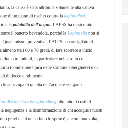
nto, la causa è stata attribuita solamente alla cattiva
zione di un piano di rischio contro la
legionellosi
.
circa la
potabilità dell’acqua
, l’APSS ha rassicurato
trarre il batterio bevendola, perché la
Legionella
non si
a». Quale misura preventiva, l’ATPS ha consigliato di
almeno tra i 60 e 70 gradi, di fare scorrere a inizio
 due o tre minuti, in particolare nel caso in cui
iorni (condizione tipica delle strutture alberghiere) e di
ali di docce e rubinetti».
 chi si occupa di qualità dell’acqua e vengono
’analisi del rischio legionellosi
; oltretutto, i costi di
 negligenza e la disinformazione di chi accoglie i turisti
lto gravi e chi ne ha fatto le spese è, ancora una volta,
 italiane.