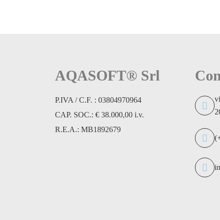
AQASOFT® Srl
Con
v
P.IVA / C.F. : 03804970964
2
CAP. SOC.: € 38.000,00 i.v.
R.E.A.: MB1892679
(
i