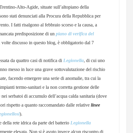
l Trentino-Alto-Agide, situate sull’altopiano della
ono stati denunciati alla Procura della Repubblica per
to. I fatti risalgono al febbraio scorso e la causa, a
mancata predisposizione di un
piano di verifica del
olte discusso in questo blog, è obbligatorio dal 7
ssata da quattro casi di notifica di
Legionella
, di cui uno
nno messo in luce una grave sottovalutazione del rischio
essate, facendo emergere una serie di anomalie, tra cui la
ianti termo-sanitari e la non corretta gestione delle
e nei serbatoi di accumulo dell’acqua calda sanitaria (dove
riori rispetto a quanto raccomandato dalle relative
linee
egionellosi
).
della rete idrica da parte del batterio
Legionella
armente elevata. Non si è avuto invece alcun riscontro di