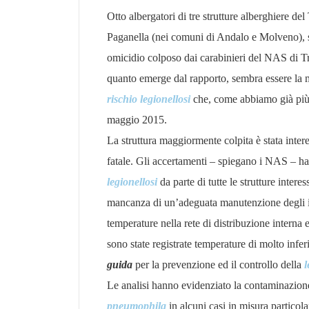
Otto albergatori di tre strutture alberghiere de
Paganella (nei comuni di Andalo e Molveno), s
omicidio colposo dai carabinieri del NAS di Tren
quanto emerge dal rapporto, sembra essere la 
rischio legionellosi
che, come abbiamo già più v
maggio 2015.
La struttura maggiormente colpita è stata intere
fatale. Gli accertamenti – spiegano i NAS – ha
legionellosi
da parte di tutte le strutture inter
mancanza di un’adeguata manutenzione degli imp
temperature nella rete di distribuzione interna 
sono state registrate temperature di molto infe
guida
per la prevenzione ed il controllo della
l
Le analisi hanno evidenziato la contaminazione 
pneumophila
in alcuni casi in misura particol