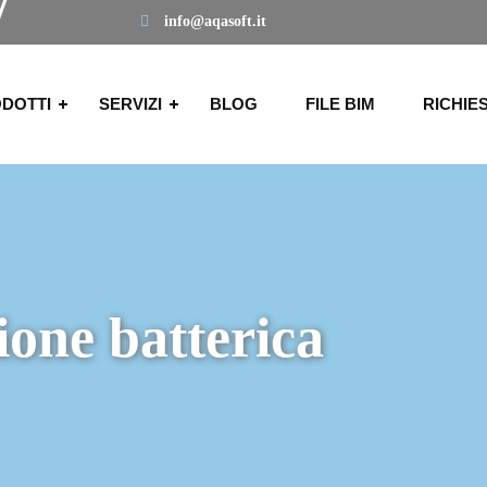
info@aqasoft.it
DOTTI
SERVIZI
BLOG
FILE BIM
RICHIE
ione batterica