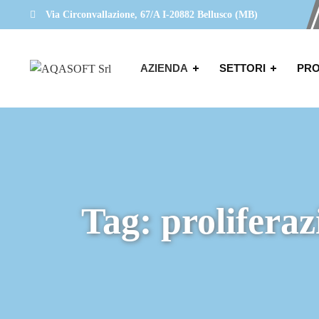
Via Circonvallazione, 67/A I-20882 Bellusco (MB)
AZIENDA
SETTORI
PRO
Tag:
proliferaz