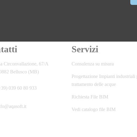
tatti
Servizi
ia Circonvallazione, 67/A
Consulenza su misura
0882 Bellusco (MB)
Progettazione Impianti industriali 
trattamento delle acque
+39) 039 60 80 933
Richiesta File BIM
nfo@aqasoft.it
Vedi catalogo file BIM