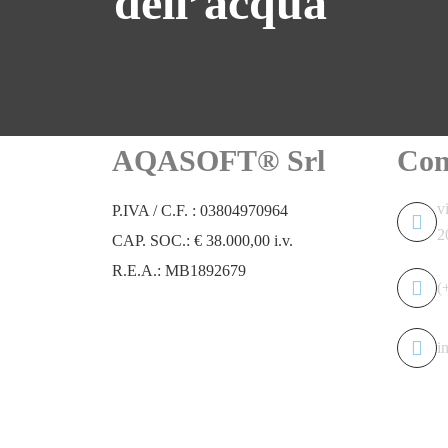
dell’acqua
AQASOFT® Srl
Con
v
P.IVA / C.F. : 03804970964
2
CAP. SOC.: € 38.000,00 i.v.
R.E.A.: MB1892679
(
i