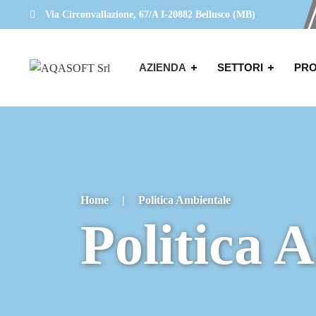
Via Circonvallazione, 67/A I-20882 Bellusco (MB)
AZIENDA
SETTORI
PRO
Home
|
Politica Ambientale
Politica 