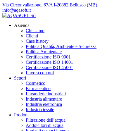
Via Circonvallazione, 67/A I-20882 Bellusco (MB)
info@aqasoft.it
Azienda
Chi siamo
Clienti
Case history
Politica Qualità, Ambiente e Sicurezza
Politica Ambientale
Certificazione ISO 9001
Certificazione ISO 14001
Certificazione ISO 45001
Lavora con noi
Settori
Cosmetico
Farmaceutico
Lavanderie industriali
Industria alimentare
Industria elettronica
Industria tessile
Prodotti
Filtrazione dell’acqua
Addolcitori di acqua
Impianti osmosi inversa