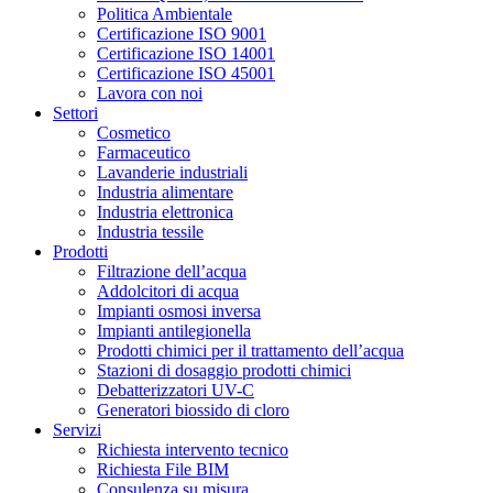
Politica Ambientale
Certificazione ISO 9001
Certificazione ISO 14001
Certificazione ISO 45001
Lavora con noi
Settori
Cosmetico
Farmaceutico
Lavanderie industriali
Industria alimentare
Industria elettronica
Industria tessile
Prodotti
Filtrazione dell’acqua
Addolcitori di acqua
Impianti osmosi inversa
Impianti antilegionella
Prodotti chimici per il trattamento dell’acqua
Stazioni di dosaggio prodotti chimici
Debatterizzatori UV-C
Generatori biossido di cloro
Servizi
Richiesta intervento tecnico
Richiesta File BIM
Consulenza su misura