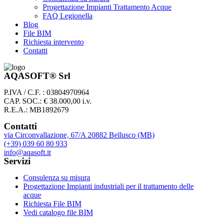
Progettazione Impianti Trattamento Acque
FAQ Legionella
Blog
File BIM
Richiesta intervento
Contatti
AQASOFT® Srl
P.IVA / C.F. : 03804970964
CAP. SOC.: € 38.000,00 i.v.
R.E.A.: MB1892679
Contatti
via Circonvallazione, 67/A 20882 Bellusco (MB)
(+39) 039 60 80 933
info@aqasoft.it
Servizi
Consulenza su misura
Progettazione Impianti industriali per il trattamento delle
acque
Richiesta File BIM
Vedi catalogo file BIM