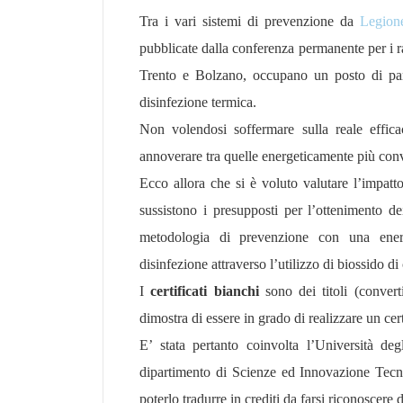
Tra i vari sistemi di prevenzione da
Legion
pubblicate dalla conferenza permanente per i ra
Trento e Bolzano, occupano un posto di part
disinfezione termica.
Non volendosi soffermare sulla reale effica
annoverare tra quelle energeticamente più conv
Ecco allora che si è voluto valutare l’impatt
sussistono i presupposti per l’ottenimento dei 
metodologia di prevenzione con una ener
disinfezione attraverso l’utilizzo di biossido di 
I
certificati bianchi
sono dei titoli (conver
dimostra di essere in grado di realizzare un ce
E’ stata pertanto coinvolta l’Università de
dipartimento di Scienze ed Innovazione Tecnol
poterlo tradurre in crediti da farsi riconoscere 