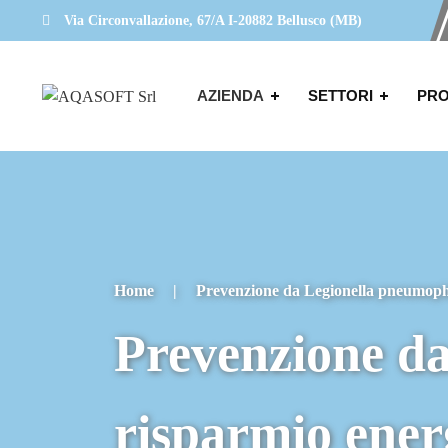
Via Circonvallazione, 67/A I-20882 Bellusco (MB)
AZIENDA
SETTORI
PRO
Home
|
Prevenzione da Legionella pneumophi
Prevenzione da
risparmio ener