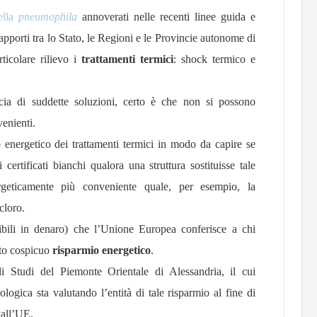
ella
pneumophila
annoverati nelle recenti linee guida e
pporti tra lo Stato, le Regioni e le Provincie autonome di
icolare rilievo i
trattamenti termici
: shock termico e
cia di suddette soluzioni, certo è che non si possono
enienti.
o energetico dei trattamenti termici in modo da capire se
certificati bianchi qualora una struttura sostituisse tale
geticamente più conveniente quale, per esempio, la
cloro.
tibili in denaro) che l’Unione Europea conferisce a chi
rto cospicuo
risparmio energetico
.
gli Studi del Piemonte Orientale di Alessandria, il cui
ogica sta valutando l’entità di tale risparmio al fine di
dall’UE.