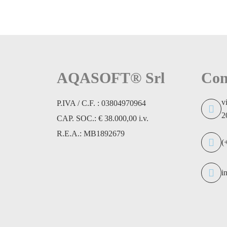
AQASOFT® Srl
Con
v
P.IVA / C.F. : 03804970964
2
CAP. SOC.: € 38.000,00 i.v.
R.E.A.: MB1892679
(
i