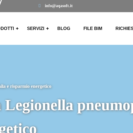
info@aqasoft.it
DOTTI
SERVIZI
BLOG
FILE BIM
RICHIE
la e risparmio energetico
 Legionella pneumop
getico