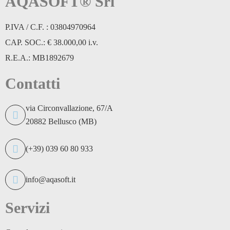
AQASOFT® Srl
P.IVA / C.F. : 03804970964
CAP. SOC.: € 38.000,00 i.v.
R.E.A.: MB1892679
Contatti
via Circonvallazione, 67/A
20882 Bellusco (MB)
(+39) 039 60 80 933
info@aqasoft.it
Servizi