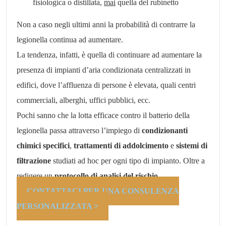
fisiologica o distillata,
mai
quella del rubinetto
Non a caso negli ultimi anni la probabilità di contrarre la
legionella continua ad aumentare.
La tendenza, infatti, è quella di continuare ad aumentare la
presenza di impianti d’aria condizionata centralizzati in
edifici, dove l’affluenza di persone è elevata, quali centri
commerciali, alberghi, uffici pubblici, ecc.
Pochi sanno che la lotta efficace contro il batterio della
legionella passa attraverso l’impiego di
condizionanti
chimici specifici
,
trattamenti di addolcimento
e
sistemi di
filtrazione
studiati ad hoc per ogni tipo di impianto. Oltre a
redigere un
protocollo di analisi del rischio
.
CONTATTACI PER UNA CONSULENZA
PERSONALIZZATA >