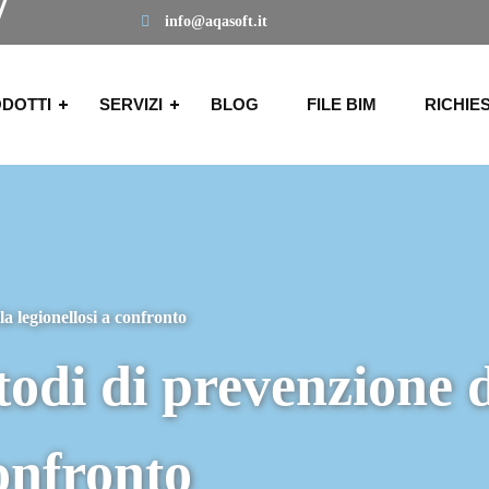
info@aqasoft.it
DOTTI
SERVIZI
BLOG
FILE BIM
RICHIE
la legionellosi a confronto
todi di prevenzione d
confronto