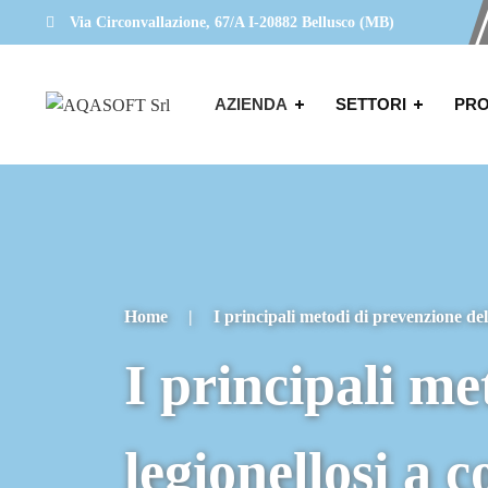
Via Circonvallazione, 67/A I-20882 Bellusco (MB)
AZIENDA
SETTORI
PRO
Home
|
I principali metodi di prevenzione del
I principali me
legionellosi a 