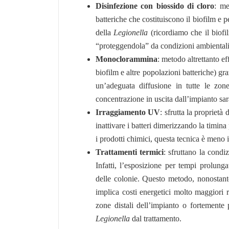
Disinfezione con biossido di cloro
: me
batteriche che costituiscono il biofilm e 
della
Legionella
(ricordiamo che il biof
“proteggendola” da condizioni ambientali
Monoclorammina
: metodo altrettanto ef
biofilm e altre popolazioni batteriche) g
un’adeguata diffusione in tutte le zone
concentrazione in uscita dall’impianto sa
Irraggiamento UV
: sfrutta la proprietà
inattivare i batteri dimerizzando la timi
i prodotti chimici, questa tecnica è meno
Trattamenti termici
: sfruttano la condi
Infatti, l’esposizione per tempi prolung
delle colonie. Questo metodo, nonostant
implica costi energetici molto maggiori ri
zone distali dell’impianto o fortemente 
Legionella
dal trattamento.