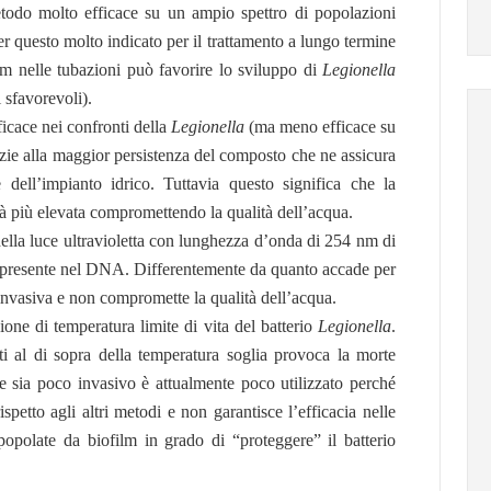
todo molto efficace su un ampio spettro di popolazioni
per questo molto indicato per il trattamento a lungo termine
ilm nelle tubazioni può favorire lo sviluppo di
Legionella
 sfavorevoli).
ficace nei confronti della
Legionella
(ma meno efficace su
razie alla maggior persistenza del composto che ne assicura
 dell’impianto idrico. Tuttavia questo significa che la
rà più elevata compromettendo la qualità dell’acqua.
 della luce ultravioletta con lunghezza d’onda di 254 nm di
na presente nel DNA. Differentemente da quanto accade per
 invasiva e non compromette la qualità dell’acqua.
zione di temperatura limite di vita del batterio
Legionella
.
ati al di sopra della temperatura soglia provoca la morte
e sia poco invasivo è attualmente poco utilizzato perché
spetto agli altri metodi e non garantisce l’efficacia nelle
popolate da biofilm in grado di “proteggere” il batterio