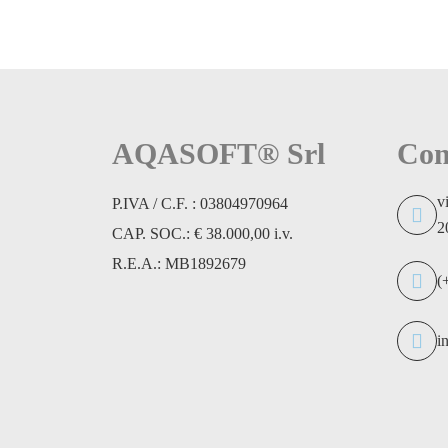
AQASOFT® Srl
Con
v
P.IVA / C.F. : 03804970964
2
CAP. SOC.: € 38.000,00 i.v.
R.E.A.: MB1892679
(
i