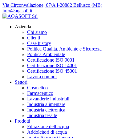
Via Circonvallazione, 67/A I-20882 Bellusco (MB)
info@aqasoft.it
Azienda
Chi siamo
Clienti
Case history
Politica Qualità, Ambiente e Sicurezza
Politica Ambientale
Certificazione ISO 9001
Certificazione ISO 14001
Certificazione ISO 45001
Lavora con noi
Settori
Cosmetico
Farmaceutico
Lavanderie industriali
Industria alimentare
Industria elettronica
Industria tessile
Prodotti
Filtrazione dell’acqua
Addolcitori di acqua
Impianti osmosi inversa