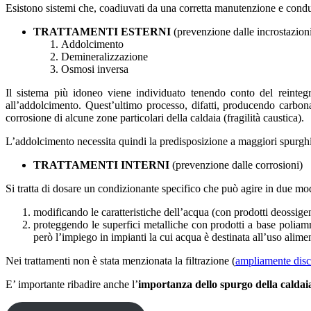
Esistono sistemi che, coadiuvati da una corretta manutenzione e cond
TRATTAMENTI ESTERNI
(prevenzione dalle incrostazion
Addolcimento
Demineralizzazione
Osmosi inversa
Il sistema più idoneo viene individuato tenendo conto del reintegr
all’addolcimento. Quest’ultimo processo, difatti, producendo carbona
corrosione di alcune zone particolari della caldaia (fragilità caustica).
L’addolcimento necessita quindi la predisposizione a maggiori spurghi de
TRATTAMENTI INTERNI
(prevenzione dalle corrosioni)
Si tratta di dosare un condizionante specifico che può agire in due mo
modificando le caratteristiche dell’acqua (con prodotti deossigen
proteggendo le superfici metalliche con prodotti a base poliamm
però l’impiego in impianti la cui acqua è destinata all’uso alime
Nei trattamenti non è stata menzionata la filtrazione (
ampliamente disc
E’ importante ribadire anche l’
importanza dello spurgo della caldai