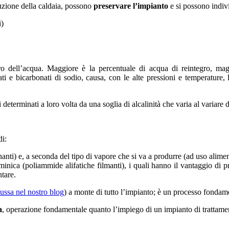
uzione della caldaia, possono
preservare l’impianto
e si possono indivi
i)
o dell’acqua. Maggiore è la percentuale di acqua di reintegro, magg
ti e bicarbonati di sodio, causa, con le alte pressioni e temperature
terminati a loro volta da una soglia di alcalinità che varia al variare d
di:
anti) e, a seconda del tipo di vapore che si va a produrre (ad uso aliment
inica (poliammide alifatiche filmanti), i quali hanno il vantaggio di 
ntare.
ussa nel nostro blog
) a monte di tutto l’impianto; è un processo fondame
a
, operazione fondamentale quanto l’impiego di un impianto di trattam