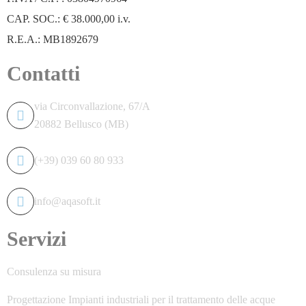
CAP. SOC.: € 38.000,00 i.v.
R.E.A.: MB1892679
Contatti
via Circonvallazione, 67/A
20882 Bellusco (MB)
(+39) 039 60 80 933
info@aqasoft.it
Servizi
Consulenza su misura
Progettazione Impianti industriali per il trattamento delle acque