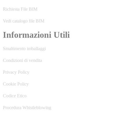
Richiesta File BIM
Vedi catalogo file BIM
Informazioni Utili
Smaltimento imballaggi
Condizioni di vendita
Privacy Policy
Cookie Policy
Codice Etico
Procedura Whistleblowing