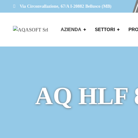
Via Circonvallazione, 67/A I-20882 Bellusco (MB)
AZIENDA
SETTORI
PRO
AQ HLF 