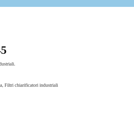
45
dustriali.
ua
,
Filtri chiarificatori industriali