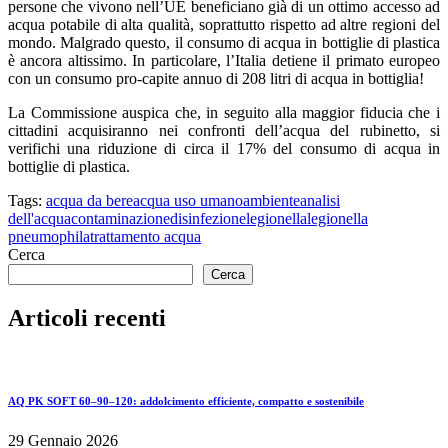
persone che vivono nell’UE beneficiano già di un ottimo accesso ad
acqua potabile di alta qualità, soprattutto rispetto ad altre regioni del
mondo. Malgrado questo, il consumo di acqua in bottiglie di plastica
è ancora altissimo. In particolare, l’Italia detiene il primato europeo
con un consumo pro-capite annuo di 208 litri di acqua in bottiglia!
La Commissione auspica che, in seguito alla maggior fiducia che i
cittadini acquisiranno nei confronti dell’acqua del rubinetto, si
verifichi una riduzione di circa il 17% del consumo di acqua in
bottiglie di plastica.
Tags:
acqua da bere
acqua uso umano
ambiente
analisi
dell'acqua
contaminazione
disinfezione
legionella
legionella
pneumophila
trattamento acqua
Cerca
Cerca
Articoli recenti
AQ PK SOFT 60–90–120: addolcimento efficiente, compatto e sostenibile
29 Gennaio 2026