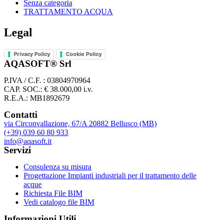
Senza categoria
TRATTAMENTO ACQUA
Legal
Privacy Policy
Cookie Policy
AQASOFT® Srl
P.IVA / C.F. : 03804970964
CAP. SOC.: € 38.000,00 i.v.
R.E.A.: MB1892679
Contatti
via Circonvallazione, 67/A 20882 Bellusco (MB)
(+39) 039 60 80 933
info@aqasoft.it
Servizi
Consulenza su misura
Progettazione Impianti industriali per il trattamento delle
acque
Richiesta File BIM
Vedi catalogo file BIM
Informazioni Utili