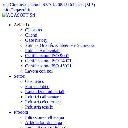
Via Circonvallazione, 67/A I-20882 Bellusco (MB)
info@aqasoft.it
Azienda
Chi siamo
Clienti
Case history
Politica Qualità, Ambiente e Sicurezza
Politica Ambientale
Certificazione ISO 9001
Certificazione ISO 14001
Certificazione ISO 45001
Lavora con noi
Settori
Cosmetico
Farmaceutico
Lavanderie industriali
Industria alimentare
Industria elettronica
Industria tessile
Prodotti
Filtrazione dell’acqua
Addolcitori di acqua
Impianti osmosi inversa