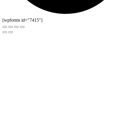
[wpforms id="7415"]