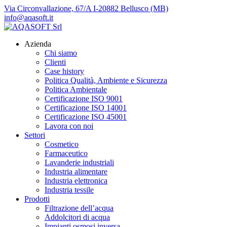
Via Circonvallazione, 67/A I-20882 Bellusco (MB)
info@aqasoft.it
Azienda
Chi siamo
Clienti
Case history
Politica Qualità, Ambiente e Sicurezza
Politica Ambientale
Certificazione ISO 9001
Certificazione ISO 14001
Certificazione ISO 45001
Lavora con noi
Settori
Cosmetico
Farmaceutico
Lavanderie industriali
Industria alimentare
Industria elettronica
Industria tessile
Prodotti
Filtrazione dell’acqua
Addolcitori di acqua
Impianti osmosi inversa