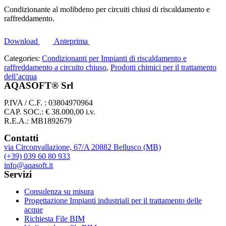
Condizionante al molibdeno per circuiti chiusi di riscaldamento e
raffreddamento.
Download
Anteprima
Categories:
Condizionanti per Impianti di riscaldamento e
raffreddamento a circuito chiuso
,
Prodotti chimici per il trattamento
dell’acqua
AQASOFT® Srl
P.IVA / C.F. : 03804970964
CAP. SOC.: € 38.000,00 i.v.
R.E.A.: MB1892679
Contatti
via Circonvallazione, 67/A 20882 Bellusco (MB)
(+39) 039 60 80 933
info@aqasoft.it
Servizi
Consulenza su misura
Progettazione Impianti industriali per il trattamento delle
acque
Richiesta File BIM