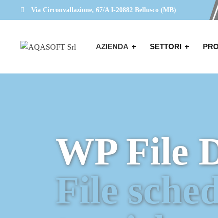
Via Circonvallazione, 67/A I-20882 Bellusco (MB)
AZIENDA
SETTORI
PRO
WP File 
File sche