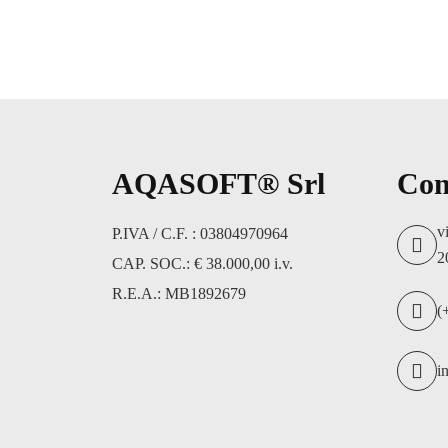
AQASOFT® Srl
Con
v
P.IVA / C.F. : 03804970964
2
CAP. SOC.: € 38.000,00 i.v.
R.E.A.: MB1892679
(
i